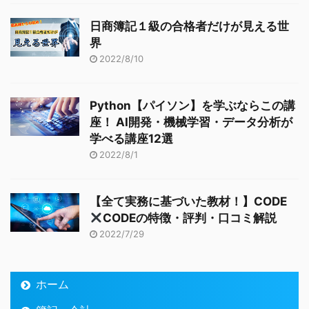
日商簿記１級の合格者だけが見える世
界
2022/8/10
Python【パイソン】を学ぶならこの講
座！ AI開発・機械学習・データ分析が
学べる講座12選
2022/8/1
【全て実務に基づいた教材！】CODE
CODEの特徴・評判・口コミ解説
2022/7/29
ホーム