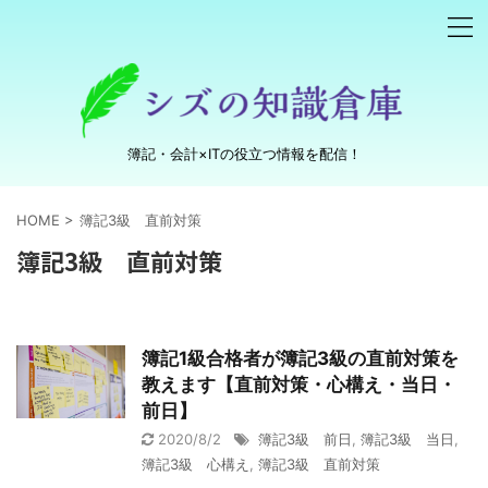
簿記・会計×ITの役立つ情報を配信！
HOME
>
簿記3級 直前対策
簿記3級 直前対策
簿記1級合格者が簿記3級の直前対策を
教えます【直前対策・心構え・当日・
前日】
2020/8/2
簿記3級 前日
,
簿記3級 当日
,
簿記3級 心構え
,
簿記3級 直前対策